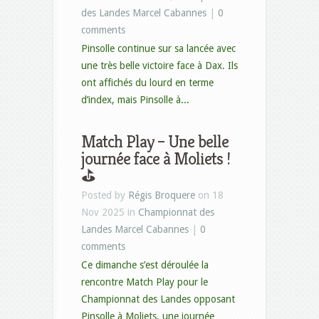
des Landes Marcel Cabannes
|
0
comments
Pinsolle continue sur sa lancée avec
une très belle victoire face à Dax. Ils
ont affichés du lourd en terme
d’index, mais Pinsolle à...
Match Play – Une belle
journée face à Moliets !
⛳
Posted by
Régis Broquere
on 18
Nov 2025 in
Championnat des
Landes Marcel Cabannes
|
0
comments
Ce dimanche s’est déroulée la
rencontre Match Play pour le
Championnat des Landes opposant
Pinsolle à Moliets, une journée