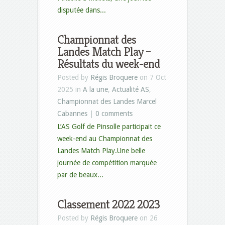
disputée dans...
Championnat des
Landes Match Play –
Résultats du week-end
Posted by
Régis Broquere
on 7 Oct
2025 in
A la une
,
Actualité AS
,
Championnat des Landes Marcel
Cabannes
|
0 comments
L’AS Golf de Pinsolle participait ce
week-end au Championnat des
Landes Match Play.Une belle
journée de compétition marquée
par de beaux...
Classement 2022 2023
Posted by
Régis Broquere
on 26