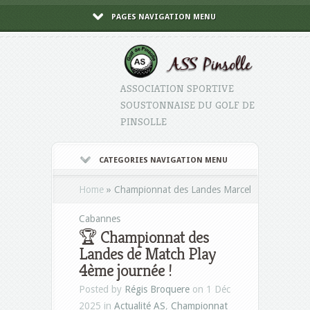
PAGES NAVIGATION MENU
ASSOCIATION SPORTIVE
SOUSTONNAISE DU GOLF DE
PINSOLLE
CATEGORIES NAVIGATION MENU
Home
»
Championnat des Landes Marcel
Cabannes
🏆 Championnat des
Landes de Match Play
4ème journée !
Posted by
Régis Broquere
on 1 Déc
2025 in
Actualité AS
,
Championnat