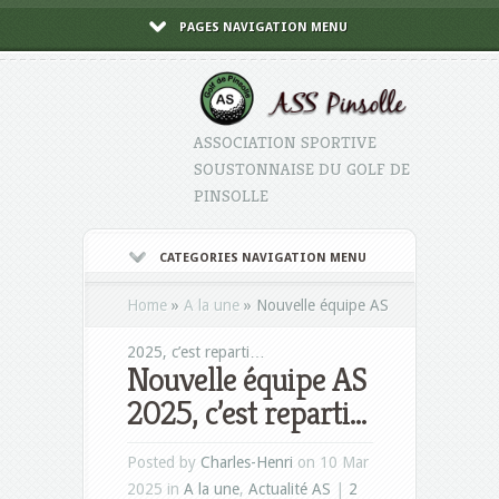
PAGES NAVIGATION MENU
ASSOCIATION SPORTIVE
SOUSTONNAISE DU GOLF DE
PINSOLLE
CATEGORIES NAVIGATION MENU
Home
»
A la une
»
Nouvelle équipe AS
2025, c’est reparti…
Nouvelle équipe AS
2025, c’est reparti…
Posted by
Charles-Henri
on 10 Mar
2025 in
A la une
,
Actualité AS
|
2