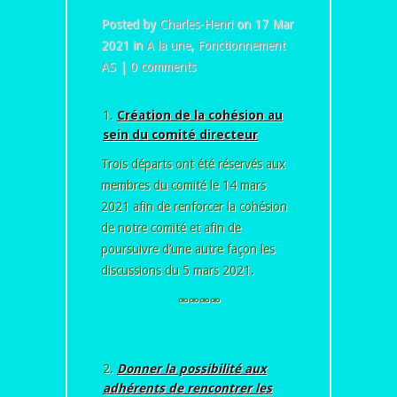
Posted by
Charles-Henri
on 17 Mar
2021 in
A la une
,
Fonctionnement
AS
|
0 comments
Création de la cohésion au
sein du comité directeur
Trois départs ont été réservés aux
membres du comité le 14 mars
2021 afin de renforcer la cohésion
de notre comité et afin de
poursuivre d’une autre façon les
discussions du 5 mars 2021.
⚮⚮⚮⚮
Donner la possibilité aux
adhérents de rencontrer les