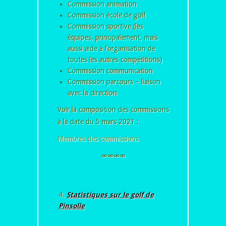
Commission animation
Commission école de golf
Commission sportive (les
équipes, principalement, mais
aussi aide à l’organisation de
toutes les autres compétitions)
Commission communication
Commission parcours – liaison
avec la direction
Voir la composition des commissions
à la date du 5 mars 2021 :
Membres des commissions
⚮⚮⚮⚮
Statistiques sur le golf de
Pinsolle