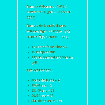
Nombre d’abonnés : 420 (cf
newsletter du golf – 26 février
2021)
Nombre de licenciés d’après
extranet ffgolf –Pinsolle : 272
licences ffgolf (200 H – 72 F)
123 licenciés membre AS
15 indépendants
132 uniquement abonnés au
golf
Age des licenciés :
moins de18 ans = 4
19/24 ans = 2
25/ 49 ans = 29
50/64 ans = 67
plus de 65 ans = 170