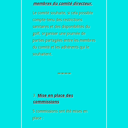
membres du comité directeur.
Le comité souhaite, si cela possible
compte-tenu des restrictions
sanitaires et des disponibilités du
golf, organiser une journée de
parties partagées entre les membres
du comité et les adhérents qui le
souhaitent.
⚮⚮⚮⚮
Mise en place des
commissions
5 commissions ont été mises en
place :