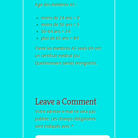
Age des membres AS :
moins de 24 ans = 0
moins de 50 ans = 5
50-64 ans = 34
plus de 65 ans = 84
Parmi les membres AS seuls 69 ont
un certificat médical (ou
Questionnaire santé) enregistrés.
Leave a Comment
Votre adresse e-mail ne sera pas
publiée.
Les champs obligatoires
sont indiqués avec
*