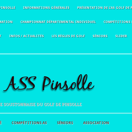
PINSOLLE
INFORMATIONS GÉNÉRALES
PRÉSENTATION DE L’AS GOLF DE 
MATION
CHAMPIONNAT DÉPARTEMENTAL INDIVIDUEL
COMPÉTITIONS 
T
INFOS / ACTUALITÉS
LES RÈGLES DE GOLF
SÉNIORS
SLIDER
E SOUSTONNAISE DU GOLF DE PINSOLLE
É
COMPÉTITIONS AS
SÉNIORS
ASSOCIATION