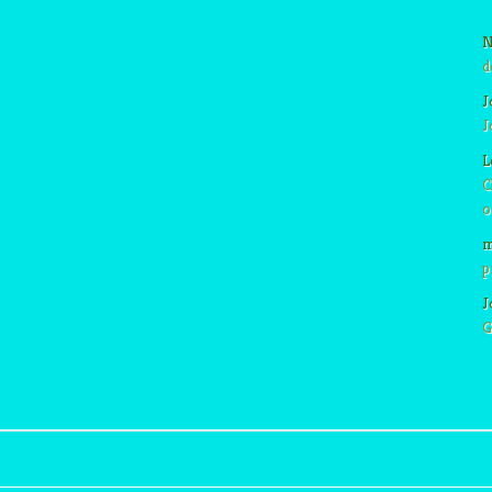
N
d
J
J
L
C
o
m
p
J
G