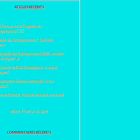
ATICLES RÉCENTS
♀️ Retour sur le Trophée des
preneurs 🏌️‍♂️⛳
hée des Entrepreneurs – Liste des
rts
rophée des Entrepreneurs 2026 : rendez-
le 14 juin ! ⛳
ournée de l’ASS Omnisports : à ne pas
uer !
encontre Séniors interclubs : à vos
das !
e de l’Amitié : Pinsolle termine en beauté
More From A la une
COMMENTAIRES RÉCENTS