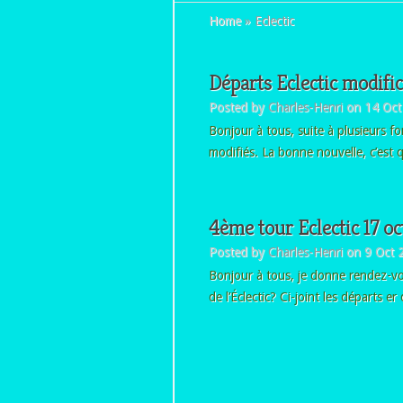
Home
»
Eclectic
Départs Eclectic modifi
Posted by
Charles-Henri
on 14 Oct
Bonjour à tous, suite à plusieurs fo
modifiés. La bonne nouvelle, c’est 
4ème tour Eclectic 17 o
Posted by
Charles-Henri
on 9 Oct 
Bonjour à tous, je donne rendez-vou
de l’Éclectic? Ci-joint les départs er