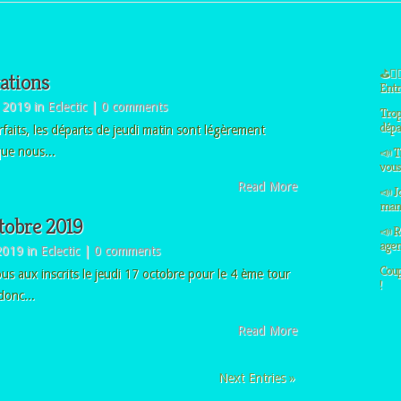
⛳🏌️‍
cations
Entre
 2019 in
Eclectic
|
0 comments
Trop
dépa
rfaits, les départs de jeudi matin sont légèrement
que nous...
📣 T
vous 
Read More
📣 J
manq
ctobre 2019
📣 R
agen
2019 in
Eclectic
|
0 comments
Coup
s aux inscrits le jeudi 17 octobre pour le 4 ème tour
!
 donc...
Read More
Next Entries »