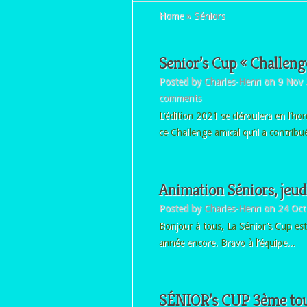
Home
»
Séniors
Senior’s Cup « Challeng
Posted by
Charles-Henri
on 9 Nov 
comments
L’édition 2021 se déroulera en l’ho
ce Challenge amical qu’il a contribué
Animation Séniors, jeud
Posted by
Charles-Henri
on 24 Oct
Bonjour à tous, La Sénior’s Cup est 
année encore. Bravo à l’équipe...
SÉNIOR’s CUP 3ème tou