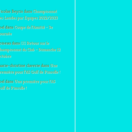
icolas Beyris
dans
Championnat
es Landes par Equipes 2022/2023
oel
dans
Coupe de l’Amitié – 3e
ournée
oiseau
dans
🏌️‍♂️ Retour sur le
hampionnat du Club – Dimanche 12
ctobre
arie-christine claverie
dans
Une
remière pour l’AS Golf de Pinsolle !
oel
dans
Une première pour l’AS
olf de Pinsolle !