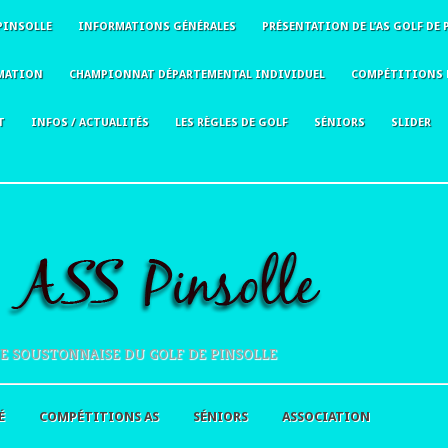
PINSOLLE
INFORMATIONS GÉNÉRALES
PRÉSENTATION DE L’AS GOLF DE 
MATION
CHAMPIONNAT DÉPARTEMENTAL INDIVIDUEL
COMPÉTITIONS 
T
INFOS / ACTUALITÉS
LES RÈGLES DE GOLF
SÉNIORS
SLIDER
E SOUSTONNAISE DU GOLF DE PINSOLLE
É
COMPÉTITIONS AS
SÉNIORS
ASSOCIATION