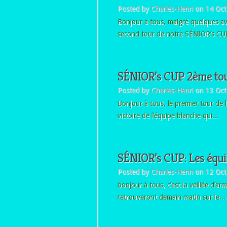
Posted by
Charles-Henri
on 14 Oct
Bonjour à tous, malgré quelques aver
second tour de notre SÉNIOR’s CUP
SÉNIOR’s CUP 2ème tou
Posted by
Charles-Henri
on 13 Oct
Bonjour à tous, le premier tour de l
victoire de l’équipe blanche qui...
SÉNIOR’s CUP: Les équip
Posted by
Charles-Henri
on 12 Oct
bonjour à tous, c’est la veillée d’a
retrouveront demain matin sur le...