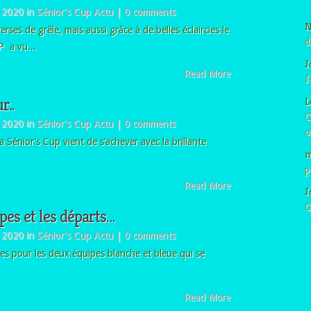
 2020 in
Sénior's Cup Actu
|
0 comments
N
ses de grêle, mais aussi grâce à de belles éclaircies le
d
 a vu...
J
Read More
J
r..
L
C
 2020 in
Sénior's Cup Actu
|
0 comments
o
a Sénior’s Cup vient de s’achever avec la brillante
m
p
Read More
J
G
es et les départs…
 2020 in
Sénior's Cup Actu
|
0 comments
rmes pour les deux équipes blanche et bleue qui se
Read More