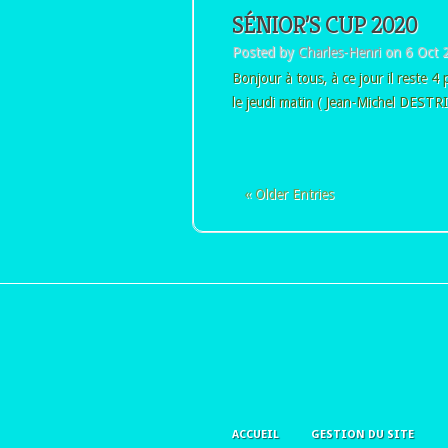
SÉNIOR’S CUP 2020
Posted by
Charles-Henri
on 6 Oct 
Bonjour à tous, à ce jour il reste 
le jeudi matin ( Jean-Michel DESTR
« Older Entries
ACCUEIL
GESTION DU SITE