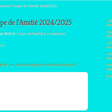
sement Coupe de l’Amitié 2024/2025
pe de l’Amitié 2024/2025
⛳🏌️‍
Entre
Trop
ai 2025 in
Coupe de l'amitié
|
0 comments
dépa
📣 T
025
vous 
📣 J
manq
📣 R
bliée.
Les champs obligatoires sont indiqués avec
*
agen
Coup
!