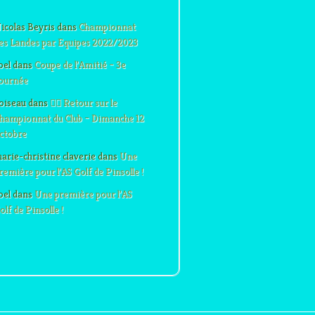
icolas Beyris
dans
Championnat
es Landes par Equipes 2022/2023
oel
dans
Coupe de l’Amitié – 3e
ournée
oiseau
dans
🏌️‍♂️ Retour sur le
hampionnat du Club – Dimanche 12
ctobre
arie-christine claverie
dans
Une
remière pour l’AS Golf de Pinsolle !
oel
dans
Une première pour l’AS
olf de Pinsolle !