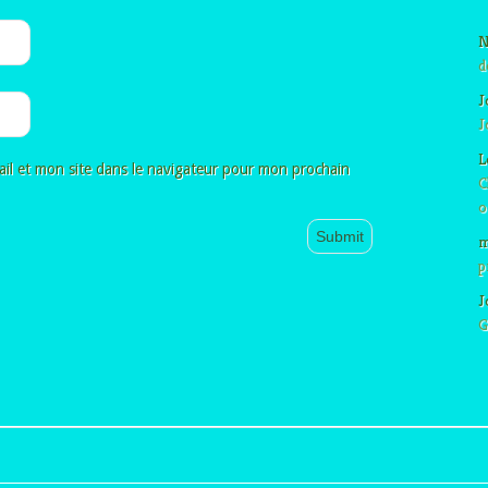
N
d
J
J
L
il et mon site dans le navigateur pour mon prochain
C
o
m
p
J
G