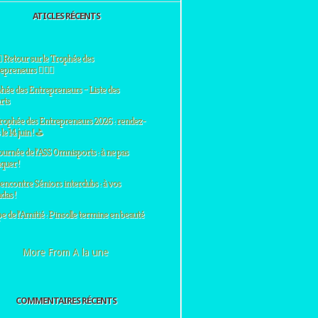
ATICLES RÉCENTS
♀️ Retour sur le Trophée des
preneurs 🏌️‍♂️⛳
hée des Entrepreneurs – Liste des
rts
rophée des Entrepreneurs 2026 : rendez-
le 14 juin ! ⛳
ournée de l’ASS Omnisports : à ne pas
uer !
encontre Séniors interclubs : à vos
das !
e de l’Amitié : Pinsolle termine en beauté
More From A la une
COMMENTAIRES RÉCENTS