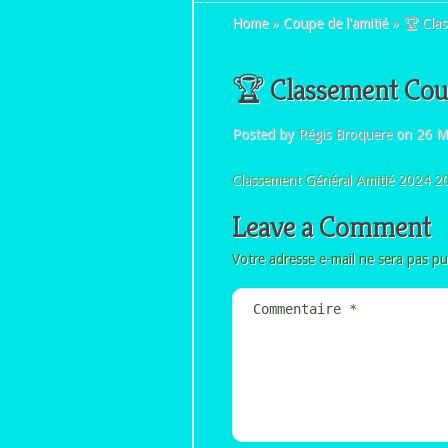
Home
»
Coupe de l'amitié
»
🏆 Clas
🏆 Classement Cou
Posted by
Régis Broquere
on 26 M
Classement Général Amitié 2024 2
Leave a Comment
Votre adresse e-mail ne sera pas pu