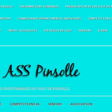
PINSOLLE
INFORMATIONS GÉNÉRALES
PRÉSENTATION DE L’AS GOLF DE 
MATION
CHAMPIONNAT DÉPARTEMENTAL INDIVIDUEL
COMPÉTITIONS 
T
INFOS / ACTUALITÉS
LES RÈGLES DE GOLF
SÉNIORS
SLIDER
E SOUSTONNAISE DU GOLF DE PINSOLLE
É
COMPÉTITIONS AS
SÉNIORS
ASSOCIATION