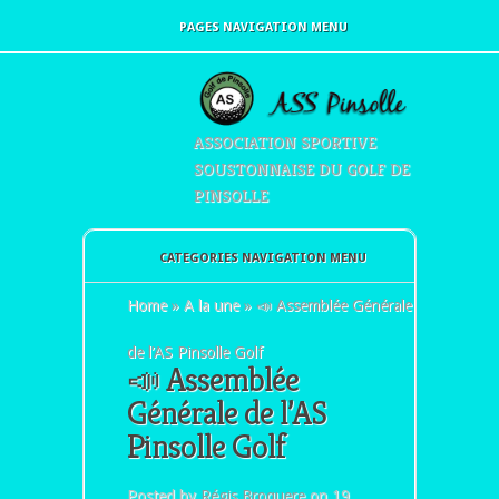
PAGES NAVIGATION MENU
ASSOCIATION SPORTIVE
SOUSTONNAISE DU GOLF DE
PINSOLLE
CATEGORIES NAVIGATION MENU
Home
»
A la une
»
📣 Assemblée Générale
de l’AS Pinsolle Golf
📣 Assemblée
Générale de l’AS
Pinsolle Golf
Posted by
Régis Broquere
on 19