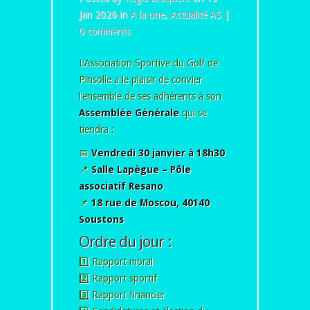
Jan 2026 in
A la une
,
Actualité AS
|
0 comments
L’Association Sportive du Golf de
Pinsolle a le plaisir de convier
l’ensemble de ses adhérents à son
Assemblée Générale
qui se
tiendra :
📅
Vendredi 30 janvier à 18h30
📍
Salle Lapègue – Pôle
associatif Resano
📌
18 rue de Moscou, 40140
Soustons
Ordre du jour :
1️⃣ Rapport moral
2️⃣ Rapport sportif
3️⃣ Rapport financier