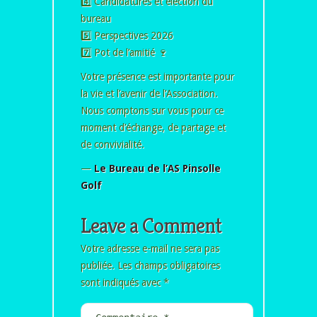
4️⃣ Candidatures et élection du
bureau
5️⃣ Perspectives 2026
7️⃣ Pot de l’amitié 🍷
Votre présence est importante pour
la vie et l’avenir de l’Association.
Nous comptons sur vous pour ce
moment d’échange, de partage et
de convivialité.
—
Le Bureau de l’AS Pinsolle
Golf
Leave a Comment
Votre adresse e-mail ne sera pas
publiée.
Les champs obligatoires
sont indiqués avec
*