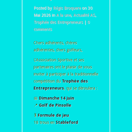
Posted by
Régis Broquere
on 30
Mai 2026 in
A la une
,
Actualité AS
,
Trophée des Entrepreneurs
|
0
comments
Chers adhérents, chères
adhérentes, chers golfeurs,
L’Association Sportive et ses
partenaires ont le plaisir de vous
inviter à participer à la traditionnelle
compétition du
Trophée des
Entrepreneurs
, qui se déroulera :
📅
Dimanche 14 juin
📍
Golf de Pinsolle
🏌️
Formule de jeu
18 trous en
Stableford