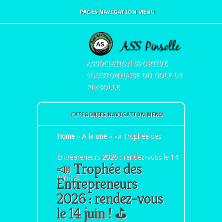
PAGES NAVIGATION MENU
ASSOCIATION SPORTIVE
SOUSTONNAISE DU GOLF DE
PINSOLLE
CATEGORIES NAVIGATION MENU
Home
»
A la une
»
📣 Trophée des
Entrepreneurs 2026 : rendez-vous le 14
📣 Trophée des
juin ! ⛳
Entrepreneurs
2026 : rendez-vous
le 14 juin ! ⛳