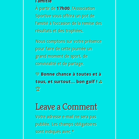
l’amitié
À partir de
17h00
, l’Association
Sportive vous offrira un pot de
l’amitié à l’occasion de la remise des
résultats et des trophées.
Nous comptons sur votre présence
pour faire de cette journée un
grand moment de sport, de
convivialité et de partage.
💚
Bonne chance à toutes et à
tous, et surtout… bon golf !
⛳
🏆
Leave a Comment
Votre adresse e-mail ne sera pas
publiée.
Les champs obligatoires
sont indiqués avec
*