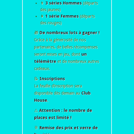
👨
3 séries Hommes
(départs
des jaunes)
👩
1 série Femmes
(départs
des rouges)
🎁
De nombreux lots à gagner !
Grâce à la générosité de nos
partenaires, de belles récompenses
seront mises en jeu, dont
un
télémètre
et de nombreux autres
cadeaux.
📝
Inscriptions
La feuille d’inscription sera
disponible dès demain au
Club
House
.
⚠️
Attention : le nombre de
places est limité !
🥂
Remise des prix et verre de