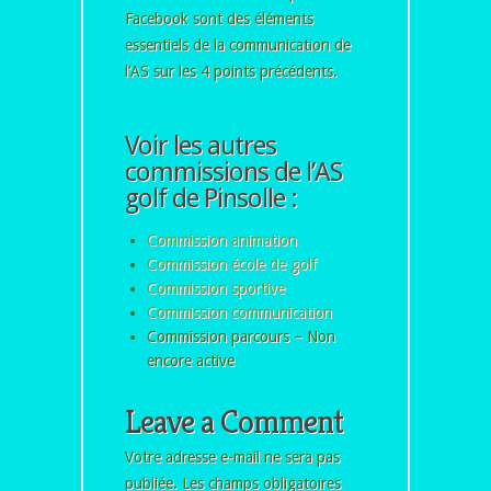
Facebook sont des éléments
essentiels de la communication de
l’AS sur les 4 points précédents.
Voir les autres
commissions de l’AS
golf de Pinsolle :
Commission animation
Commission école de golf
Commission sportive
Commission communication
Commission parcours – Non
encore active
Leave a Comment
Votre adresse e-mail ne sera pas
publiée.
Les champs obligatoires