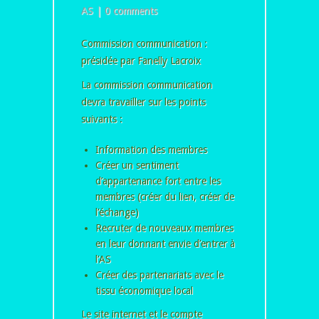
AS
|
0 comments
Commission communication :
présidée par Fanelly Lacroix
La commission communication
devra travailler sur les points
suivants :
Information des membres
Créer un sentiment
d’appartenance fort entre les
membres (créer du lien, créer de
l’échange)
Recruter de nouveaux membres
en leur donnant envie d’entrer à
l’AS
Créer des partenariats avec le
tissu économique local
Le site internet et le compte