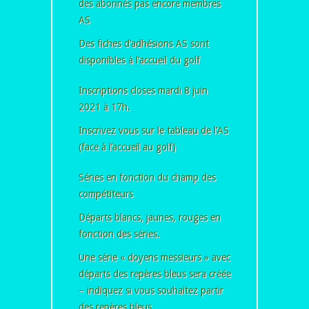
des abonnés pas encore membres
AS
Des fiches d’adhésions AS sont
disponibles à l’accueil du golf
Inscriptions closes mardi 8 juin
2021 à 17h.
Inscrivez vous sur le tableau de l’AS
(face à l’accueil au golf)
Séries en fonction du champ des
compétiteurs
Départs blancs, jaunes, rouges en
fonction des séries.
Une série « doyens messieurs » avec
départs des repères bleus sera créée
– indiquez si vous souhaitez partir
des repères bleus.