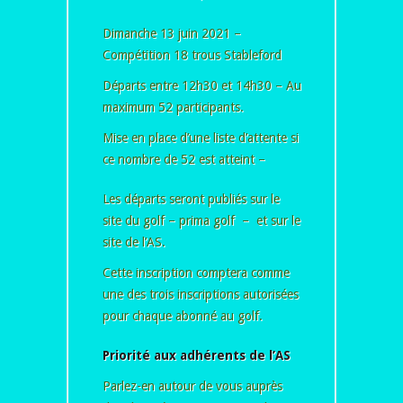
Dimanche 13 juin 2021 –
Compétition 18 trous Stableford
Départs entre 12h30 et 14h30 – Au
maximum 52 participants.
Mise en place d’une liste d’attente si
ce nombre de 52 est atteint –
Les départs seront publiés sur le
site du golf – prima golf – et sur le
site de l’AS.
Cette inscription comptera comme
une des trois inscriptions autorisées
pour chaque abonné au golf.
Priorité aux adhérents de l’AS
Parlez-en autour de vous auprès