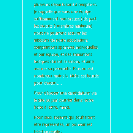
plusieurs départs sont à remplacer.
Je rappelle que sans une équipe
suffisamment nombreuse ( de part
les statuts 9 membres minimum)
nous ne pourrons assurer les
missions de notre association:
compétitions sportives individuelles
et par équipe, et des animations
ludiques durant la saison, et ainsi
assurer sa pérennité. Plus on est
nombreux moins la tâche est lourde
pour chacun….
Pour déposer une candidature: via
le site ou par courrier dans notre
boîte à lettre, merci.
Pour ceux absents qui souhaitent
être représentés, un pouvoir est
téléchargeable :