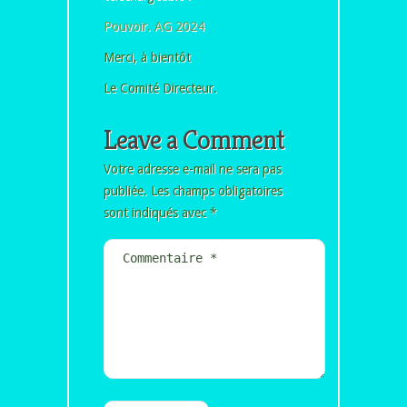
Pouvoir. AG 2024
Merci, à bientôt
Le Comité Directeur.
Leave a Comment
Votre adresse e-mail ne sera pas
publiée.
Les champs obligatoires
sont indiqués avec
*