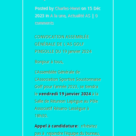
Posted by
Charles-Henri
on 15 Déc
2023 in
A la une
,
Actualité AS
|
0
comments
CONVOCATION ASSEMBLÉE
GÉNÉRALE DE L ‘AS GOLF
PINSOLLE DU 19 janvier 2024
Bonjour à tous,
L’Assemblée Générale de
L’Association Sportive Soustonnaise
Golf pour l’année 2023, se tiendra
le
vendredi 19 janvier 2024
à la
Salle de Réunion Lapègue au Pôle
Associatif Résano-Lassègue à
18h30.
Appel à candidature:
n’hésitez
pas à rejoindre l’équipe du bureau,