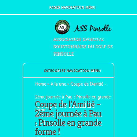
PAGES NAVIGATION MENU
ASSOCIATION SPORTIVE
SOUSTONNAISE DU GOLF DE
PINSOLLE
CATEGORIES NAVIGATION MENU
Home
»
A la une
»
Coupe de l’Amitié –
2ème journée à Pau : Pinsolle en grande
Coupe de l’Amitié –
forme !
2ème journée à Pau
: Pinsolle en grande
forme !