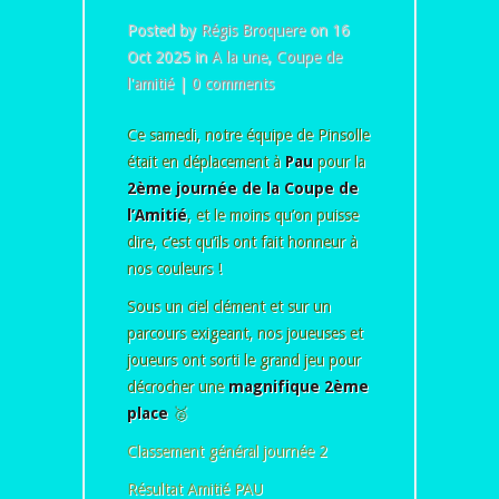
Posted by
Régis Broquere
on 16
Oct 2025 in
A la une
,
Coupe de
l'amitié
|
0 comments
Ce samedi, notre équipe de Pinsolle
était en déplacement à
Pau
pour la
2ème journée de la Coupe de
l’Amitié
, et le moins qu’on puisse
dire, c’est qu’ils ont fait honneur à
nos couleurs !
Sous un ciel clément et sur un
parcours exigeant, nos joueuses et
joueurs ont sorti le grand jeu pour
décrocher une
magnifique 2ème
place
🥈
Classement général journée 2
Résultat Amitié PAU