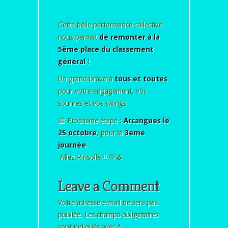
Cette belle performance collective
nous permet
de remonter à la
5ème place du classement
général
!
Un grand bravo à
tous et toutes
pour votre engagement, vos
sourires et vos swings
📅 Prochaine étape :
Arcangues le
25 octobre
, pour la
3ème
journée
.
Allez Pinsolle !! 💚⛳
Leave a Comment
Votre adresse e-mail ne sera pas
publiée.
Les champs obligatoires
sont indiqués avec
*