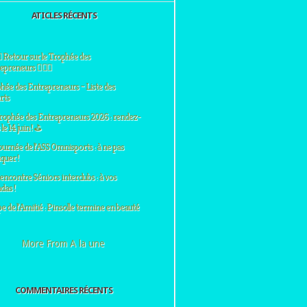
ATICLES RÉCENTS
♀️ Retour sur le Trophée des
preneurs 🏌️‍♂️⛳
hée des Entrepreneurs – Liste des
rts
rophée des Entrepreneurs 2026 : rendez-
le 14 juin ! ⛳
ournée de l’ASS Omnisports : à ne pas
uer !
encontre Séniors interclubs : à vos
das !
e de l’Amitié : Pinsolle termine en beauté
More From A la une
COMMENTAIRES RÉCENTS