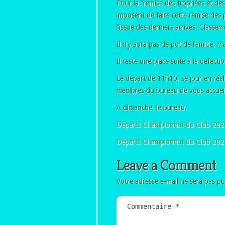
Pour la “remise des trophées et des 
imposent de faire cette remise des 
l’issue des derniers arrivés. Classem
Il n’y aura pas de pot de l’amitié
Il reste une place suite à la defect
Le départ de 11h10, se jour en réa
membres du bureau de vous accueilli
A dimanche, le bureau.
Départs Championnat du Club 202
Départs Championnat du Club 202
Leave a Comment
Votre adresse e-mail ne sera pas pu