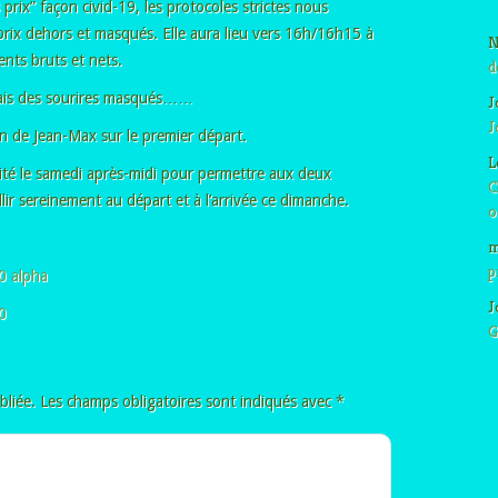
prix” façon civid-19, les protocoles strictes nous
prix dehors et masqués. Elle aura lieu vers 16h/16h15 à
N
ents bruts et nets.
d
, mais des sourires masqués……
J
J
ion de Jean-Max sur le premier départ.
L
lité le samedi après-midi pour permettre aux deux
C
r sereinement au départ et à l’arrivée ce dimanche.
o
m
p
0 alpha
J
0
G
bliée.
Les champs obligatoires sont indiqués avec
*