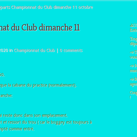
parts Championnat du Club dimanche 11 octobre
at du Club dimanche 11
⛳🏌️‍
Entre
Trop
dépa
2020 in
Championnat du Club
|
0 comments
📣 T
vous 
📣 J
manq
50.
📣 R
agen
que la cabane du practice (normalement).
Coup
manche:
!
i reste donc dans son emplacement.
it et ressort du trou ( car le boggey est toujours à
compté comme entré.