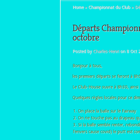
Home
»
Championnat du Club
»
Dé
Départs Championn
octobre
Posted by
Charles-Henri
on 8 Oct 
Bonjour à tous,
les premiers départs se feront à 8h
Le Club-House ouvre à 8h30, ainsi 
Quelques règles locales pour ce di
On place la balle sur le Fairway
On ne touche pas au drapeau qu
Si la balle semble renter, rebond
l’envers cause covid) le putt est 