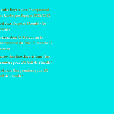
icolas Beyris
dans
Championnat
es Landes par Equipes 2022/2023
oel
dans
Coupe de l’Amitié – 3e
ournée
oiseau
dans
🏌️‍♂️ Retour sur le
hampionnat du Club – Dimanche 12
ctobre
arie-christine claverie
dans
Une
remière pour l’AS Golf de Pinsolle !
oel
dans
Une première pour l’AS
olf de Pinsolle !