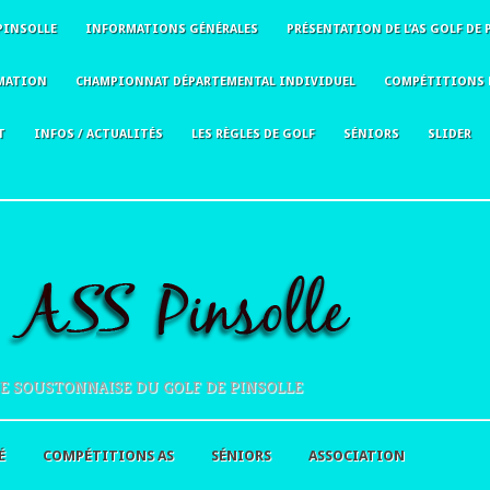
PINSOLLE
INFORMATIONS GÉNÉRALES
PRÉSENTATION DE L’AS GOLF DE 
MATION
CHAMPIONNAT DÉPARTEMENTAL INDIVIDUEL
COMPÉTITIONS 
T
INFOS / ACTUALITÉS
LES RÈGLES DE GOLF
SÉNIORS
SLIDER
E SOUSTONNAISE DU GOLF DE PINSOLLE
É
COMPÉTITIONS AS
SÉNIORS
ASSOCIATION