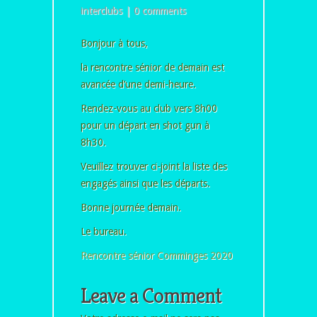
interclubs
|
0 comments
Bonjour à tous,
la rencontre sénior de demain est
avancée d’une demi-heure.
Rendez-vous au club vers 8h00
pour un départ en shot gun à
8h30.
Veuillez trouver ci-joint la liste des
engagés ainsi que les départs.
Bonne journée demain.
Le bureau.
Rencontre sénior Comminges 2020
Leave a Comment