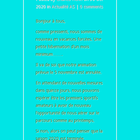
2020 in
Actualité AS
|
0 comments
Bonjour à tous,
comme pressenti, nous sommes de
nouveau en vacances forcées. Une
petite hibernation d’un mois
minimum…….
Il va de soi que notre animation
prévue le 5 novembre est annulée.
En attendant de nouvelles mesures
dans quinze jours, nous pouvons
espérer être les premiers sportifs
amateurs à avoir de nouveau
l’opportunité de nous aérer sur le
parcours comme au printemps.
Si non, alors on peut penser que la
saison 2020 est terminée.