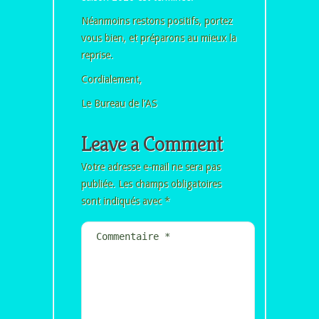
Néanmoins restons positifs, portez
vous bien, et préparons au mieux la
reprise.
Cordialement,
Le Bureau de l’AS
Leave a Comment
Votre adresse e-mail ne sera pas
publiée.
Les champs obligatoires
sont indiqués avec
*