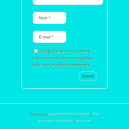
Enregistrer mon nom, mon e-
mail et mon site dans le navigateur
pour mon prochain commentaire.
Alternative:
Réalisé avec
Elegant WordPress Themes
|
Web
Association Assistance
|
lbi40.com