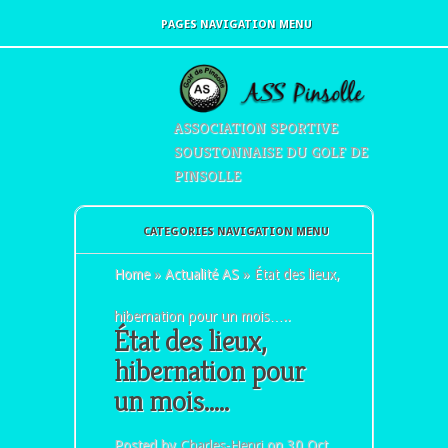
PAGES NAVIGATION MENU
ASSOCIATION SPORTIVE
SOUSTONNAISE DU GOLF DE
PINSOLLE
CATEGORIES NAVIGATION MENU
Home
»
Actualité AS
»
État des lieux,
hibernation pour un mois…..
État des lieux,
hibernation pour
un mois…..
Posted by
Charles-Henri
on 30 Oct