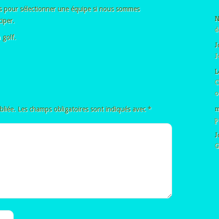
 pour sélectionner une équipe si nous sommes
N
iper.
d
 golf.
J
J
L
C
o
m
bliée.
Les champs obligatoires sont indiqués avec
*
p
J
G