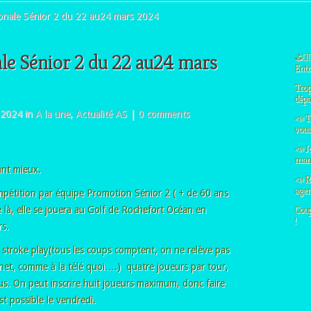
nale Sénior 2 du 22 au24 mars 2024
le Sénior 2 du 22 au24 mars
⛳🏌️‍
Entre
Trop
dépa
 2024 in
A la une
,
Actualité AS
|
0 comments
📣 T
vous 
📣 J
manq
tant mieux.
📣 R
agen
ompétition par équipe Promotion Sénior 2 ( + de 60 ans
Coup
te là, elle se jouera au Golf de Rochefort Océan en
!
s.
n stroke play(tous les coups comptent, on ne relève pas
e net, comme à la télé quoi….) quatre joueurs par tour,
nus. On peut inscrire huit joueurs maximum, donc faire
t possible le vendredi.