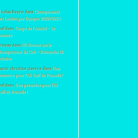
icolas Beyris
dans
Championnat
es Landes par Equipes 2022/2023
oel
dans
Coupe de l’Amitié – 3e
ournée
oiseau
dans
🏌️‍♂️ Retour sur le
hampionnat du Club – Dimanche 12
ctobre
arie-christine claverie
dans
Une
remière pour l’AS Golf de Pinsolle !
oel
dans
Une première pour l’AS
olf de Pinsolle !