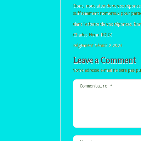
Donc, nous attendons vos réponses
suffisamment nombreux pour partic
dans l’attente de vos réponses, bon
Charles-Henri ROUX
Réglement Sénior 2 2024
Leave a Comment
Votre adresse e-mail ne sera pas pu