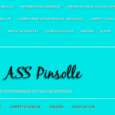
PINSOLLE
INFORMATIONS GÉNÉRALES
PRÉSENTATION DE L’AS GOLF DE 
MATION
CHAMPIONNAT DÉPARTEMENTAL INDIVIDUEL
COMPÉTITIONS 
T
INFOS / ACTUALITÉS
LES RÈGLES DE GOLF
SÉNIORS
SLIDER
E SOUSTONNAISE DU GOLF DE PINSOLLE
É
COMPÉTITIONS AS
SÉNIORS
ASSOCIATION