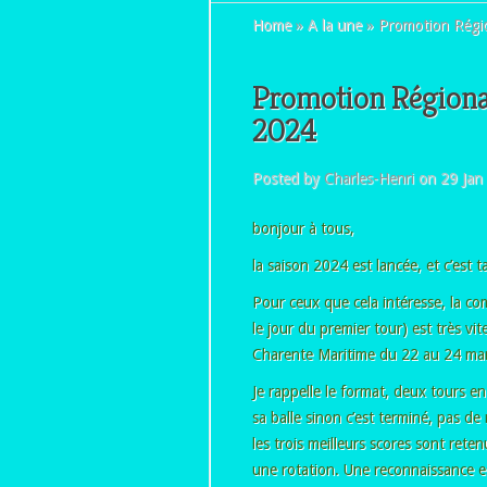
Home
»
A la une
»
Promotion Régio
Promotion Régiona
2024
Posted by
Charles-Henri
on 29 Jan
bonjour à tous,
la saison 2024 est lancée, et c’est 
Pour ceux que cela intéresse, la c
le jour du premier tour) est très vi
Charente Maritime du 22 au 24 mar
Je rappelle le format, deux tours e
sa balle sinon c’est terminé, pas d
les trois meilleurs scores sont rete
une rotation. Une reconnaissance es