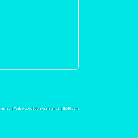
Themes
|
Web Association Assistance
|
lbi40.com