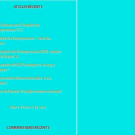
ATICLES RÉCENTS
♀️ Retour sur le Trophée des
preneurs 🏌️‍♂️⛳
hée des Entrepreneurs – Liste des
rts
rophée des Entrepreneurs 2026 : rendez-
le 14 juin ! ⛳
ournée de l’ASS Omnisports : à ne pas
uer !
encontre Séniors interclubs : à vos
das !
e de l’Amitié : Pinsolle termine en beauté
More From A la une
COMMENTAIRES RÉCENTS