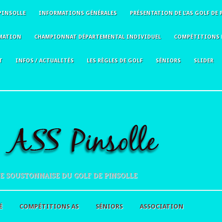
PINSOLLE
INFORMATIONS GÉNÉRALES
PRÉSENTATION DE L’AS GOLF DE 
MATION
CHAMPIONNAT DÉPARTEMENTAL INDIVIDUEL
COMPÉTITIONS 
T
INFOS / ACTUALITÉS
LES RÈGLES DE GOLF
SÉNIORS
SLIDER
E SOUSTONNAISE DU GOLF DE PINSOLLE
É
COMPÉTITIONS AS
SÉNIORS
ASSOCIATION