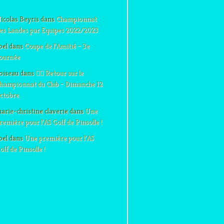
icolas Beyris
dans
Championnat
es Landes par Equipes 2022/2023
oel
dans
Coupe de l’Amitié – 3e
ournée
oiseau
dans
🏌️‍♂️ Retour sur le
hampionnat du Club – Dimanche 12
ctobre
arie-christine claverie
dans
Une
remière pour l’AS Golf de Pinsolle !
oel
dans
Une première pour l’AS
olf de Pinsolle !