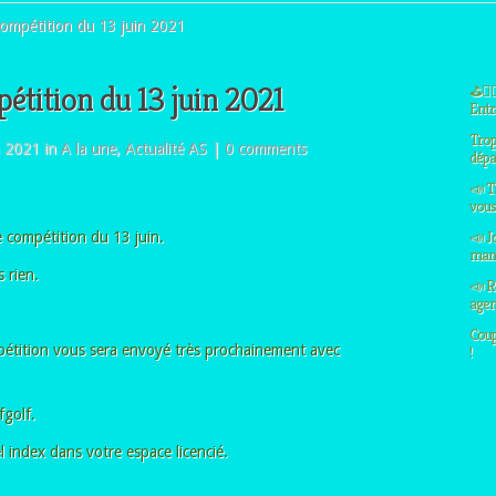
compétition du 13 juin 2021
pétition du 13 juin 2021
⛳🏌️‍
Entre
Trop
n 2021 in
A la une
,
Actualité AS
|
0 comments
dépa
📣 T
vous 
📣 J
e compétition du 13 juin.
manq
 rien.
📣 R
agen
Coup
pétition vous sera envoyé très prochainement avec
!
fgolf.
 index dans votre espace licencié.