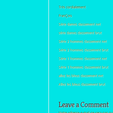
Très cordialement
FranÇois
Série dames classement net
série dames classement brut
Série 2 hommes classement net
Série 2 hommes classement brut
Série 1 hommes classement net
Série 1 hommes classement brut
allez les bleus classement net
Allez les bleus classement brut
Leave a Comment
Votre adresse e-mail ne sera pas pu