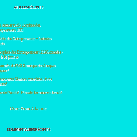
ATICLES RÉCENTS
♀️ Retour sur le Trophée des
preneurs 🏌️‍♂️⛳
hée des Entrepreneurs – Liste des
rts
rophée des Entrepreneurs 2026 : rendez-
le 14 juin ! ⛳
ournée de l’ASS Omnisports : à ne pas
uer !
encontre Séniors interclubs : à vos
das !
e de l’Amitié : Pinsolle termine en beauté
More From A la une
COMMENTAIRES RÉCENTS