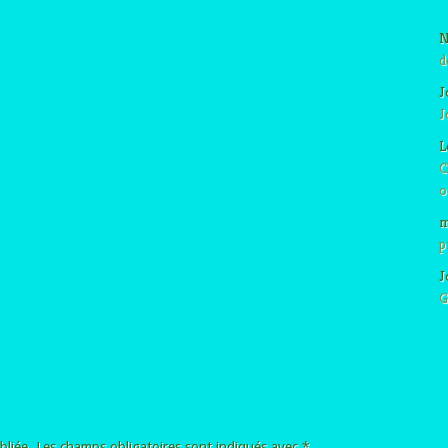
N
d
J
J
L
C
o
m
p
J
G
bliée.
Les champs obligatoires sont indiqués avec
*