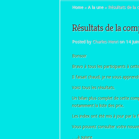
Home
»
A la une
»
Résultats de la 
Résultats de la com
Posted by
Charles-Henri
on 14 Jui
Bonsoir
Bravo à tous les participants à cett
Il faisait chaud, je ne vous apprends
Voici tous les résultats.
Un bilan plus complet de cette com
notamment la liste des prix.
Les index ont été mis à jour par la f
Vous pouvez consulter votre nouvel
….à suivre